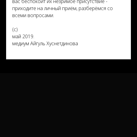
вас беспокоит их незримое присутствие -
приходите на личный приём, разберёмся со
всеми вопросами.
(с)
май 2019.
медиум Айгуль Хуснетдинова