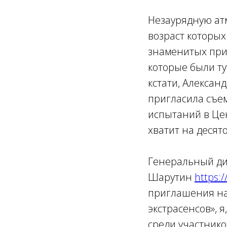
Незаурядную ат
возраст которых
знаменитых при
которые были ту
кстати, Алекса
пригласила съе
испытаний в Це
хватит на десят
Генеральный ди
Шарутин
https:/
приглашения на
экстрасенсов», я
среди участнико