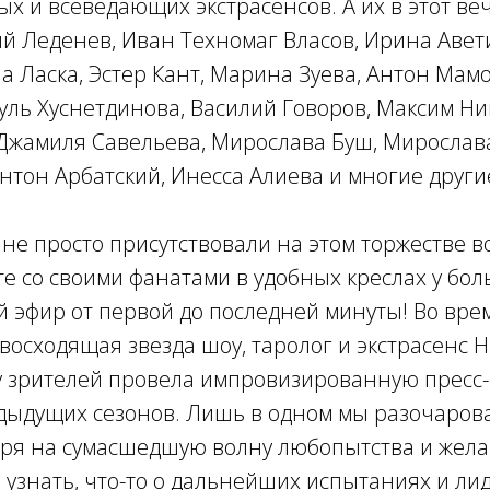
х и всеведающих экстрасенсов. А их в этот ве
й Леденев, Иван Техномаг Власов, Ирина Авет
а Ласка, Эстер Кант, Марина Зуева, Антон Мам
уль Хуснетдинова, Василий Говоров, Максим Н
Джамиля Савельева, Мирослава Буш, Мирослав
нтон Арбатский, Инесса Алиева и многие други
не просто присутствовали на этом торжестве в
те со своими фанатами в удобных креслах у бо
 эфир от первой до последней минуты! Во вре
 восходящая звезда шоу, таролог и экстрасенс 
у зрителей провела импровизированную пресс
дыдущих сезонов. Лишь в одном мы разочаров
тря на сумасшедшую волну любопытства и жел
, узнать, что-то о дальнейших испытаниях и ли