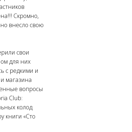
астников
на!!! Скромно,
чно внесло свою
ерили свои
ом для них
сь с редкими и
 и магазина
овенные вопросы
ia Club:
льных колод
ру книги «Сто