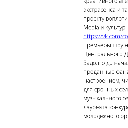
креативного аге
экстрасенса и т
проекту воплоти
Media и культур
https://vk.com/
премьеры шоу на
Центрального Д
Задолго до нача
преданные фана
настроением, ч
для срочных сел
музыкального с
лауреата конку
молодежного орк