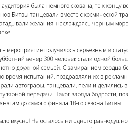
 аудитория была немного скована, то к концу 
онов Битвы танцевали вместе с космической тр
загадывали желания, наслаждаясь черным моро
оке.
 – мероприятие получилось серьезным и статус
субботний вечер 300 человек стали одной боль
лютно дружной семьей. С замиранием сердца б
о время испытаний, поздравляли их в рекламн
брали автографы, танцевали, пели и делились
пулярной передачи. Таког заряда бодрости, по
анатам до самого финала 18-го сезона Битвы!
было вкусно! Не осталось ни одного равнодушно