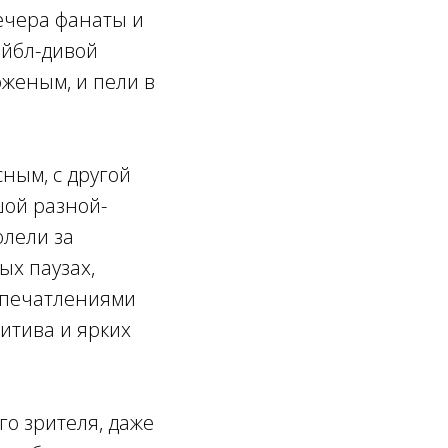
вечера фанаты и
айбл-дивой
женым, и пели в
ным, с другой
шой разной-
олели за
ых паузах,
 впечатлениями
зитива и ярких
го зрителя, даже