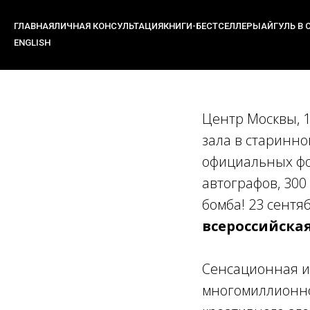
ГЛАВНАЯ
ЛИЧНАЯ КОНСУЛЬТАЦИЯ
КНИГИ-БЕСТСЕЛЛЕРЫ
АЙГУЛЬ В 
ENGLISH
Главная
›
Всероссийская фан-п
Центр Москвы, 1 
зала в старинно
официальных фот
автографов, 300
бомба! 23 сентя
всероссийска
Сенсационная и
многомиллионной