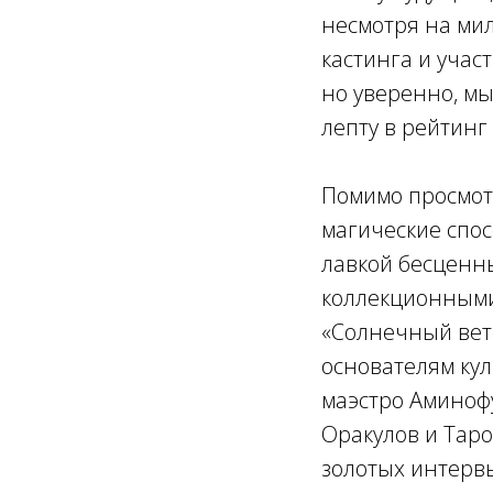
несмотря на ми
кастинга и учас
но уверенно, мы
лепту в рейтинг
Помимо просмот
магические спо
лавкой бесценны
коллекционными 
«Солнечный вет
основателям кул
маэстро Аминофу
Оракулов и Таро
золотых интервь