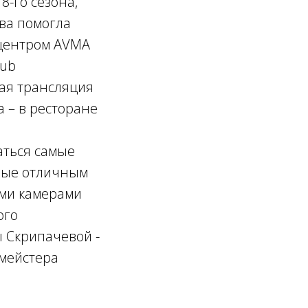
8-го сезона,
тва помогла
 центром AVMA
lub
ая трансляция
 – в ресторане
аться самые
нные отличным
ыми камерами
ого
 Скрипачевой -
тмейстера