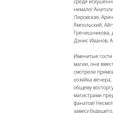
среди искушенны
немало! Анатоли
Лировская, Арин
Ямпольский, Айг
Гречишникова, 
Дэнис Иванов, А
Именитые гости 
магии, они вмес
смотрели прямой
хозяйка вечера,
общему восторг
магистрами пре
фанатов! Несмо
завесу будущего