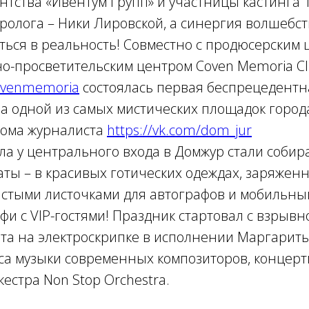
нтства «Ивентум Групп» и участницы кастинга 1
аролога – Ники Лировской, а синергия волшебс
ться в реальность! Совместно с продюсерским
но-просветительским центром Coven Memoria C
covenmemoria
состоялась первая беспрецедентн
 одной из самых мистических площадок города
ома журналиста
https://vk.com/dom_jur
ла у центрального входа в Домжур стали собир
ты – в красивых готических одеждах, заряже
истыми листочками для автографов и мобильн
фи с VIP-гостями! Праздник стартовал с взрывн
ета на электроскрипке в исполнении Маргариты
рса музыки современных композиторов, концер
естра Non Stop Orchestra.