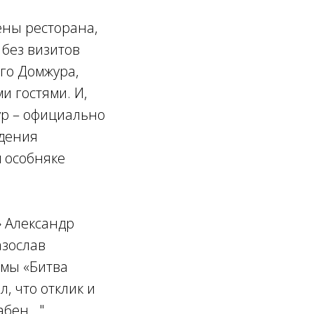
ены ресторана,
 без визитов
го Домжура,
 гостями. И,
ур – официально
едения
 особняке
» Александр
азослав
мы «Битва
л, что отклик и
бен..."