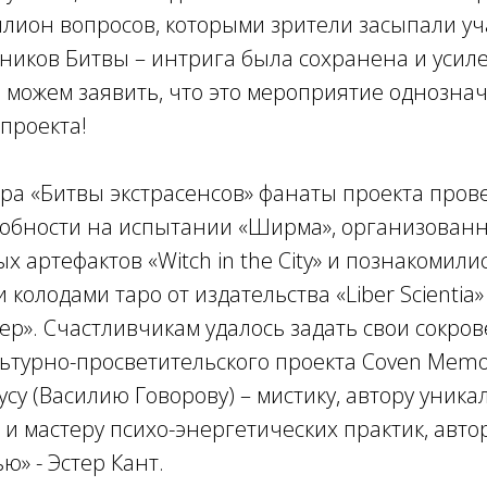
ллион вопросов, которыми зрители засыпали уч
тников Битвы – интрига была сохранена и усиле
 можем заявить, что это мероприятие однозна
 проекта!
ра «Битвы экстрасенсов» фанаты проекта пров
собности на испытании «Ширма», организованн
х артефактов «Witch in the City» и познакомили
колодами таро от издательства «Liber Scientia»
ер». Счастливчикам удалось задать свои сокр
ьтурно-просветительского проекта Coven Memor
су (Василию Говорову) – мистику, автору уника
 и мастеру психо-энергетических практик, авто
ю» - Эстер Кант.