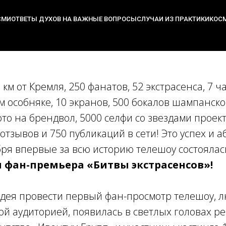
СМИ
ОТВЕТЫ ДУХОВ НА ВАЖНЫЕ ВОПРОСЫ
СЛУЧАИ ИЗ ПРАКТИКИ
КОС
ремьера "Битвы экстрасенсов"/span>
км от Кремля, 250 фанатов, 52 экстрасенса, 7 час
м особняке, 10 экранов, 500 бокалов шампанско
о на брендвол, 5000 селфи со звездами проекта
 отзывов и 750 публикаций в сети! Это успех и 
бря впервые за всю историю телешоу состояла
я фан-премьера «Битвы экстрасенсов»!
дея провести первый фан-просмотр телешоу, 
 аудиторией, появилась в светлых головах ре