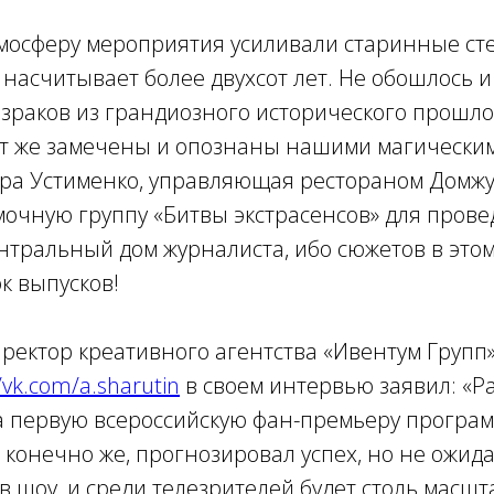
мосферу мероприятия усиливали старинные ст
 насчитывает более двухсот лет. Не обошлось и
зраков из грандиозного исторического прошло
т же замечены и опознаны нашими магическими
ндра Устименко, управляющая рестораном Домж
мочную группу «Битвы экстрасенсов» для пров
нтральный дом журналиста, ибо сюжетов в этом
ок выпусков!
ректор креативного агентства «Ивентум Групп
/vk.com/a.sharutin
в своем интервью заявил: «Р
 первую всероссийскую фан-премьеру програм
, конечно же, прогнозировал успех, но не ожида
в шоу, и среди телезрителей будет столь масшта