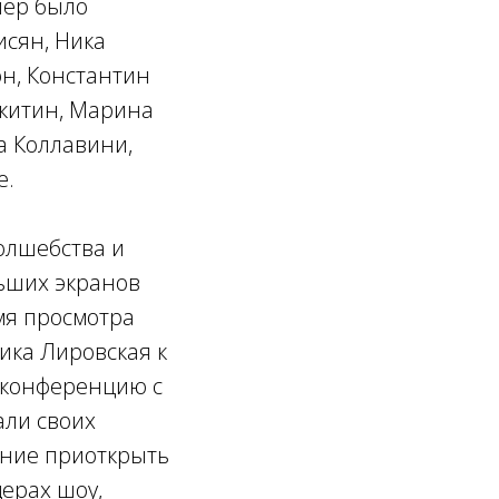
чер было
исян, Ника
он, Константин
икитин, Марина
а Коллавини,
е.
олшебства и
льших экранов
мя просмотра
Ника Лировская к
-конференцию с
али своих
ание приоткрыть
дерах шоу,