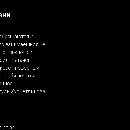
зни
 обращаются к
то занимаешься не
го, важного и
сил, пытаясь
ыбирает неверный
ь себя легко и
инное
йгуль Хуснетдинова
 свое