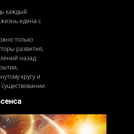
дь каждый
 жизнь едина с
ожно только
кторы развития,
лений назад.
рытии,
нутому кругу и
м существовании.
сенса