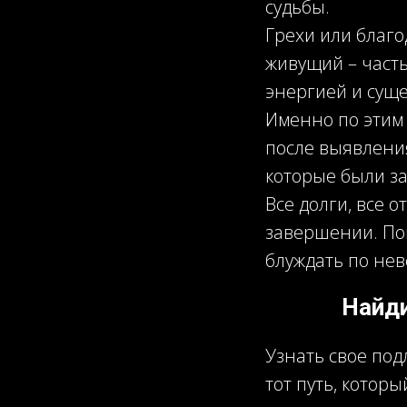
судьбы.
Грехи или благо
живущий – часть
энергией и сущ
Именно по этим 
после выявления
которые были з
Все долги, все 
завершении. Пок
блуждать по нев
Найд
Узнать свое по
тот путь, котор