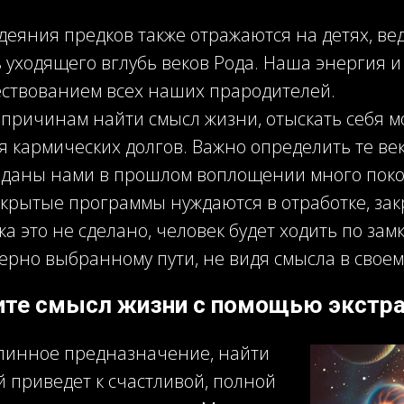
деяния предков также отражаются на детях, ве
 уходящего вглубь веков Рода. Наша энергия и
ествованием всех наших прародителей.
причинам найти смысл жизни, отыскать себя м
 кармических долгов. Важно определить те ве
аданы нами в прошлом воплощении много поко
открытые программы нуждаются в отработке, зак
а это не сделано, человек будет ходить по замк
ерно выбранному пути, не видя смысла в свое
ите смысл жизни с помощью экстра
длинное предназначение, найти
ый приведет к счастливой, полной