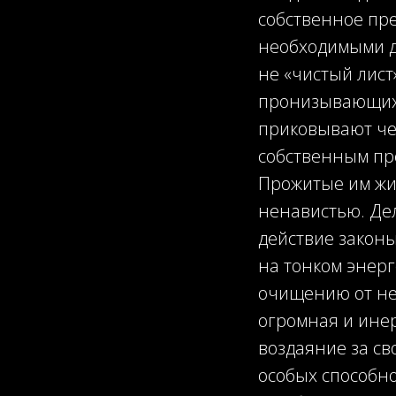
собственное пр
необходимыми дл
не «чистый лист
пронизывающих 
приковывают чел
собственным п
Прожитые им жи
ненавистью. Дел
действие законы
на тонком энерг
очищению от нег
огромная и инер
воздаяние за св
особых способн