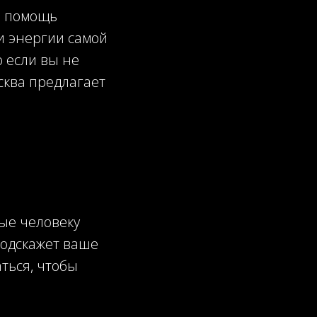
и помощь
и энергии самой
о если вы не
сква предлагает
ные человеку
подскажет ваше
ться, чтобы