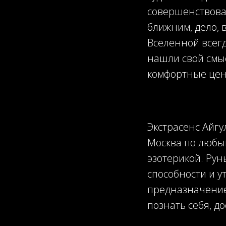
совершенствован
ближним, дело, 
Вселенной всегд
нашли свой смыс
комфортные цен
Экстрасенс Айгу
Москва по любы
эзотерикой. Рун
способности и у
предназначение 
познать себя, д