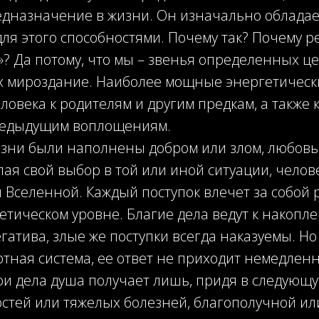
едназначение в жизни. Он изначально обладае
я этого способностями. Почему так? Почему ре
»? Да потому, что мы – звенья определенных це
мироздание. Наиболее мощные энергетическ
овека к родителям и другим предкам, а также к
редыдущим воплощениям.
зни были наполнены добром или злом, любов
ая свой выбор в той или иной ситуации, челов
 Вселенной. Каждый поступок влечет за собой 
етическом уровне. Благие дела ведут к накопл
атива, злые же поступки всегда наказуемы. Но
тная система, ее ответ не приходит немедленн
ои дела душа получает лишь, придя в следующу
остей или тяжелых болезней, благополучной и