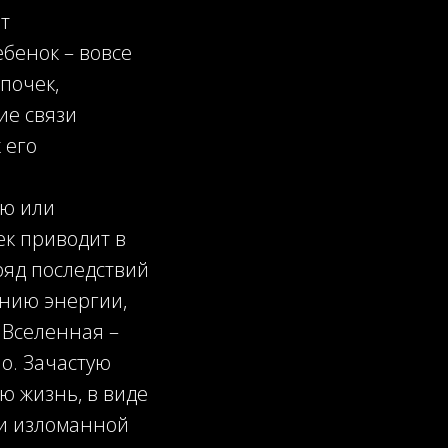
т
бенок – вовсе
почек,
ие связи
 его
ью или
ек приводит в
ряд последствий
ению энергии,
 Вселенная –
о. Зачастую
ю жизнь, в виде
ли изломанной