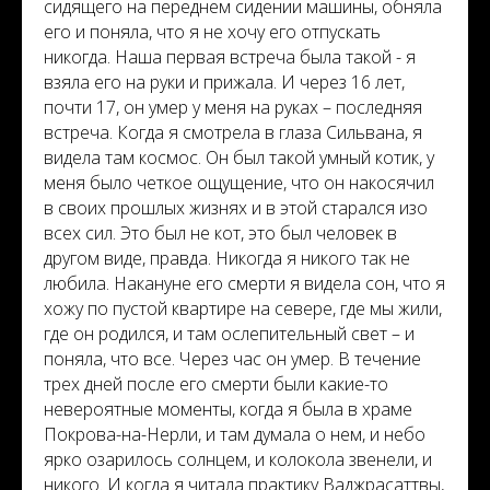
сидящего на переднем сидении машины, обняла
его и поняла, что я не хочу его отпускать
никогда. Наша первая встреча была такой - я
взяла его на руки и прижала. И через 16 лет,
почти 17, он умер у меня на руках – последняя
встреча. Когда я смотрела в глаза Сильвана, я
видела там космос. Он был такой умный котик, у
меня было четкое ощущение, что он накосячил
в своих прошлых жизнях и в этой старался изо
всех сил. Это был не кот, это был человек в
другом виде, правда. Никогда я никого так не
любила. Накануне его смерти я видела сон, что я
хожу по пустой квартире на севере, где мы жили,
где он родился, и там ослепительный свет – и
поняла, что все. Через час он умер. В течение
трех дней после его смерти были какие-то
невероятные моменты, когда я была в храме
Покрова-на-Нерли, и там думала о нем, и небо
ярко озарилось солнцем, и колокола звенели, и
никого. И когда я читала практику Ваджрасаттвы,