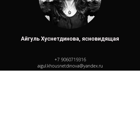
Айгуль Хуснетдинова, ясновидящая
+7 9060719316
aigul.khousnetdinova@yandex.ru