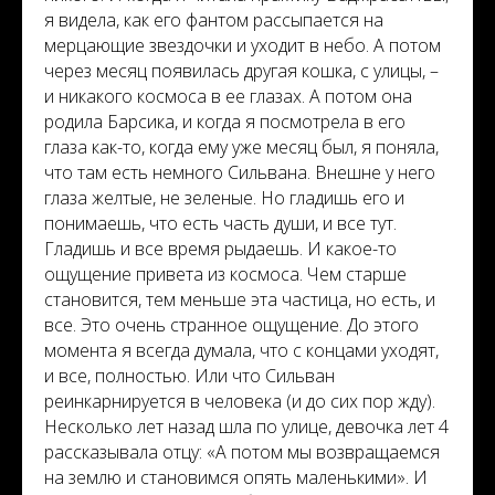
я видела, как его фантом рассыпается на
мерцающие звездочки и уходит в небо. А потом
через месяц появилась другая кошка, с улицы, –
и никакого космоса в ее глазах. А потом она
родила Барсика, и когда я посмотрела в его
глаза как-то, когда ему уже месяц был, я поняла,
что там есть немного Сильвана. Внешне у него
глаза желтые, не зеленые. Но гладишь его и
понимаешь, что есть часть души, и все тут.
Гладишь и все время рыдаешь. И какое-то
ощущение привета из космоса. Чем старше
становится, тем меньше эта частица, но есть, и
все. Это очень странное ощущение. До этого
момента я всегда думала, что с концами уходят,
и все, полностью. Или что Сильван
реинкарнируется в человека (и до сих пор жду).
Несколько лет назад шла по улице, девочка лет 4
рассказывала отцу: «А потом мы возвращаемся
на землю и становимся опять маленькими». И