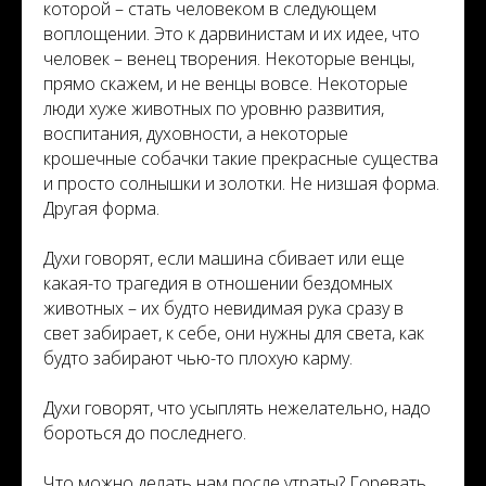
которой – стать человеком в следующем
воплощении. Это к дарвинистам и их идее, что
человек – венец творения. Некоторые венцы,
прямо скажем, и не венцы вовсе. Некоторые
люди хуже животных по уровню развития,
воспитания, духовности, а некоторые
крошечные собачки такие прекрасные существа
и просто солнышки и золотки. Не низшая форма.
Другая форма.
Духи говорят, если машина сбивает или еще
какая-то трагедия в отношении бездомных
животных – их будто невидимая рука сразу в
свет забирает, к себе, они нужны для света, как
будто забирают чью-то плохую карму.
Духи говорят, что усыплять нежелательно, надо
бороться до последнего.
Что можно делать нам после утраты? Горевать,