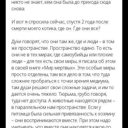
никто не знает, кем она была до прихода сюда
снова.
И вот я спросила сейчас, спустя 2 года после
смерти моего котика, где он. Где они все?
Духи говорят, что они там же, где и люди – в том
же пространстве. Пространство едино. То есть
они не в тех мирах, где самоубийцы или плохие
люди – для тех есть свои миры, я писала об этом
в своей книге «Мир мертвых». Эти особые миры
просто отделены, там все дело в том, что туда
сложнее пробраться с точки зрения медиума,
там души решают свои сложные задачи, и им то
дается очень тяжело. Тюрьма, грубо говоря,
туда нет доступа. А животные находятся рядом –
в параллельном нам пространстве. Если у
питомца была сильная привязанность к хозяину
– они воспринимаются вместе. При этом надо
учитывать, что вместе они находятся какое-то